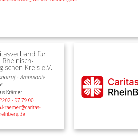
itasverband für
 Rheinisch-
gischen Kreis e.V.
notruf - Ambulante
ge
us
Krämer
2202 - 97 79 00
.kraemer@caritas-
heinberg.de