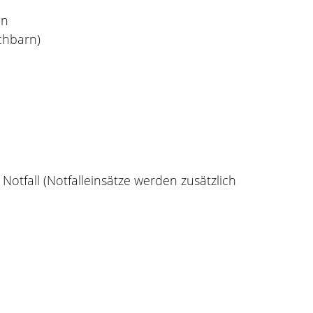
en
chbarn)
otfall (Notfalleinsätze werden zusätzlich