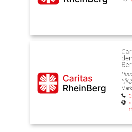
Car
den
Ber
Haus
Pfle
Mark
0
m
r