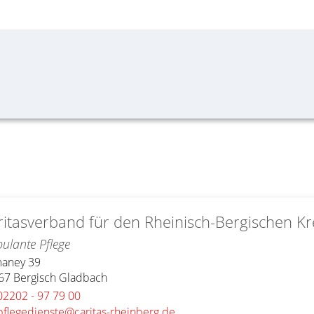
ritasverband für den Rheinisch-Bergischen Kre
ulante Pflege
aney 39
67
Bergisch Gladbach
02202 - 97 79 00
pflegedienste@caritas-rheinberg.de